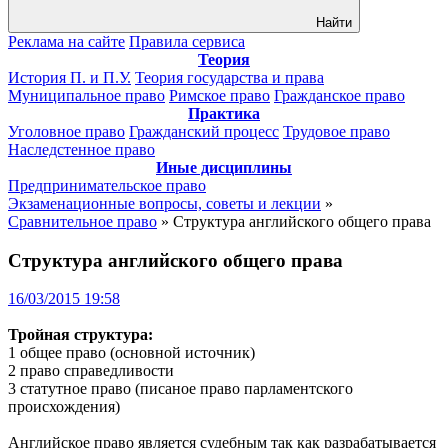
Найти
Реклама на сайте
Правила сервиса
Теория
История П. и П.У.
Теория государства и права
Муниципальное право
Римское право
Гражданское право
Практика
Уголовное право
Гражданский процесс
Трудовое право
Наследстенное право
Иные дисциплины
Предпринимательское право
Экзаменационные вопросы, советы и лекции
»
Сравнительное право
» Структура английского общего права
Структура английского общего права
16/03/2015 19:58
Тройная структура:
1 общее право (основной источник)
2 право справедливости
3 статутное право (писаное право парламентского
происхождения)
Английское право является судебным так как разрабатывается