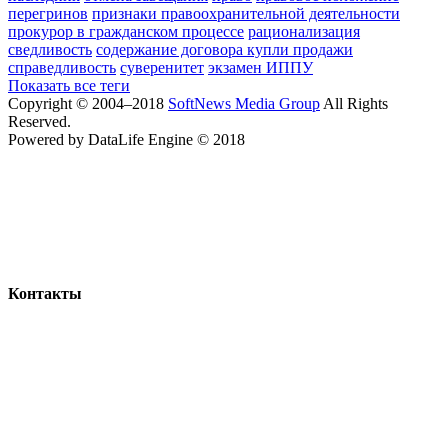
перегринов
признаки правоохранительной деятельности
прокурор в гражданском процессе
рационализация
сведливость
содержание договора купли продажи
справедливость
суверенитет
экзамен ИППУ
Показать все теги
Copyright © 2004–2018
SoftNews Media Group
All Rights
Reserved.
Powered by DataLife Engine © 2018
Контакты