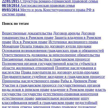
22/01/2015
Структура романо-германской правовой семьи
08/10/2014
Англосаксонская правовая семья
09/03/2014
Место и роль Конституционного права РФ в
системе права
Поиск по тегам
Вещественные доказательства
Договор аренды
Договор
товарищества в Римском праве
Защита владения в Римском
праве
Иск в Римском праве
Источники жилищного права
Монархия
Оплата товара по договору купли продажи
Основания возникновения гражданских прав и обязанностей
Ответственность должника за неисполнение обязательства
Письменные доказательства в гражданском процессе
Полномочия органов государственной власти субъекта в
области жилищных отношений
Понятие наследования и
наследства
Права покупателя по договору купли-продажи
Предварительное судебное заседание в гражданском процессе
Принципы наследственного права
Рабы в Древнем Риме
Участие в гражданском процессе государственных органов
виды исков в римском праве
владение в Римском праве
власть
государства
государство
естественно-правовая концепция
естественное право
завещательное возложение
иппу
классификация вещей в гражданском праве
недостойный
наследник
отмена завещания
право
правовое положение