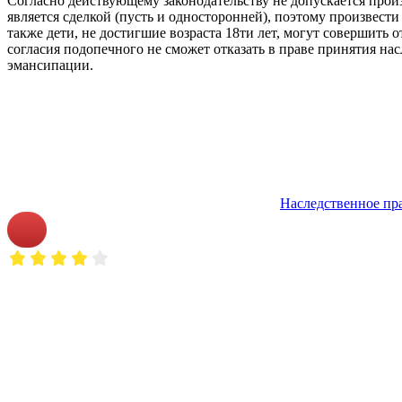
Согласно действующему законодательству не допускается произ
является сделкой (пусть и односторонней), поэтому произвести
также дети, не достигшие возраста 18ти лет, могут совершить о
согласия подопечного не сможет отказать в праве принятия на
эмансипации.
Наследственное пр