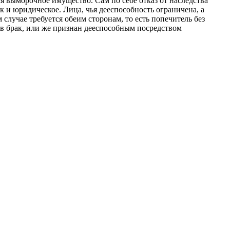
ся выморочное имущество. Сам по себе отказ от наследства
к и юридическое. Лица, чья дееспособность ограничена, а
м случае требуется обеим сторонам, то есть попечитель без
 в брак, или же признан дееспособным посредством