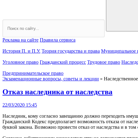
Реклама на сайте
Правила сервиса
История П. и П.У.
Теория государства и права
Муниципальное 
Уголовное право
Гражданский процесс
Трудовое право
Наслед
Предпринимательское право
Экзаменационные вопросы, советы и лекции
» Наследственное
Отказ наследника от наследства
22/03/2020 15:45
Наследник, кому согласно завещанию должно переходить имущес
Гражданский Кодекс предполагает возможность отказа от наслед
буквой закона. Возможно провести отказ от наследства и в то