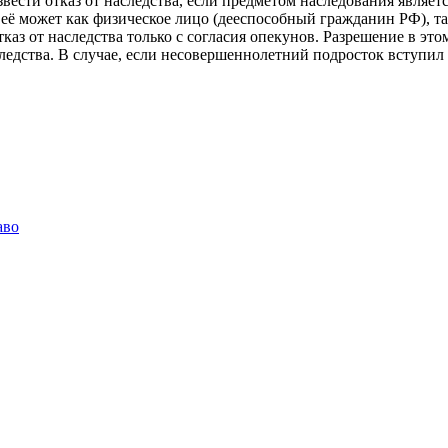
вести отказ от наследства, если предметом наследования являет
 её может как физическое лицо (дееспособный гражданин РФ), та
тказ от наследства только с согласия опекунов. Разрешение в это
следства. В случае, если несовершеннолетний подросток вступил
аво