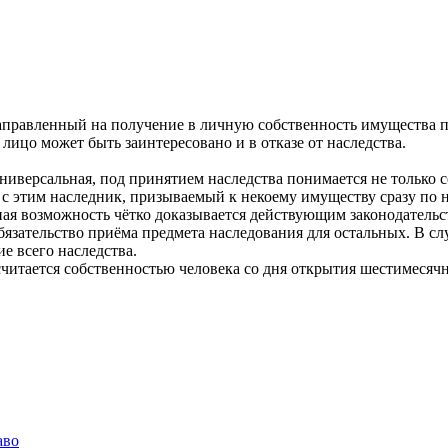
аправленный на получение в личную собственность имущества по
лицо может быть заинтересовано и в отказе от наследства.
 универсальная, под принятием наследства понимается не только
 с этим наследник, призываемый к некоему имуществу сразу по н
ая возможность чётко доказывается действующим законодательс
обязательство приёма предмета наследования для остальных. В сл
ие всего наследства.
читается собственностью человека со дня открытия шестимесячно
аво