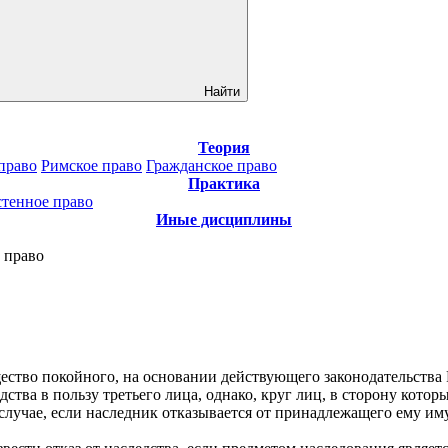
Найти
Теория
право
Римское право
Гражданское право
Практика
стенное право
Иные дисциплины
 право
тво покойного, на основании действующего законодательства Ро
ства в пользу третьего лица, однако, круг лиц, в сторону кото
м случае, если наследник отказывается от принадлежащего ему и