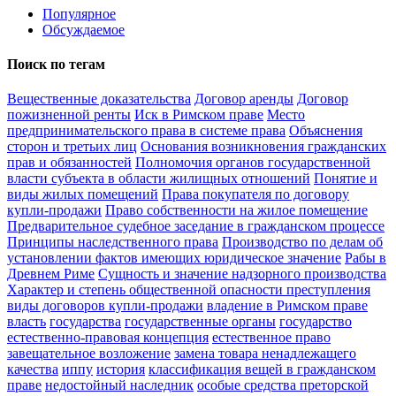
Популярное
Обсуждаемое
Поиск по тегам
Вещественные доказательства
Договор аренды
Договор
пожизненной ренты
Иск в Римском праве
Место
предпринимательского права в системе права
Объяснения
сторон и третьих лиц
Основания возникновения гражданских
прав и обязанностей
Полномочия органов государственной
власти субъекта в области жилищных отношений
Понятие и
виды жилых помещений
Права покупателя по договору
купли-продажи
Право собственности на жилое помещение
Предварительное судебное заседание в гражданском процессе
Принципы наследственного права
Производство по делам об
установлении фактов имеющих юридическое значение
Рабы в
Древнем Риме
Сущность и значение надзорного производства
Характер и степень общественной опасности преступления
виды договоров купли-продажи
владение в Римском праве
власть
государства
государственные органы
государство
естественно-правовая концепция
естественное право
завещательное возложение
замена товара ненадлежащего
качества
иппу
история
классификация вещей в гражданском
праве
недостойный наследник
особые средства преторской