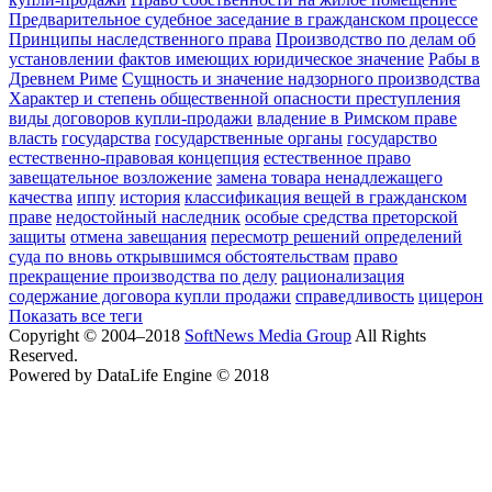
Предварительное судебное заседание в гражданском процессе
Принципы наследственного права
Производство по делам об
установлении фактов имеющих юридическое значение
Рабы в
Древнем Риме
Сущность и значение надзорного производства
Характер и степень общественной опасности преступления
виды договоров купли-продажи
владение в Римском праве
власть
государства
государственные органы
государство
естественно-правовая концепция
естественное право
завещательное возложение
замена товара ненадлежащего
качества
иппу
история
классификация вещей в гражданском
праве
недостойный наследник
особые средства преторской
защиты
отмена завещания
пересмотр решений определений
суда по вновь открывшимся обстоятельствам
право
прекращение производства по делу
рационализация
содержание договора купли продажи
справедливость
цицерон
Показать все теги
Copyright © 2004–2018
SoftNews Media Group
All Rights
Reserved.
Powered by DataLife Engine © 2018