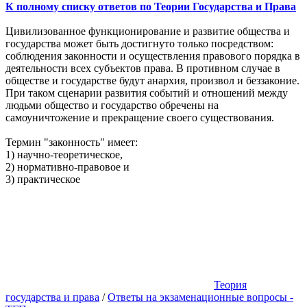
К полному списку ответов по Теории Государства и Права
Цивилизованное функционирование и развитие общества и
государства может быть достигнуто только посредством:
соблюдения законности и осуществления правового порядка в
деятельности всех субъектов права. В противном случае в
обществе и государстве будут анархия, произвол и беззаконие.
При таком сценарии развития событий и отношений между
людьми общество и государство обречены на
самоуничтожение и прекращение своего существования.
Термин "законность" имеет:
1) научно-теоретическое,
2) нормативно-правовое и
3) практическое
Теория
государства и права
/
Ответы на экзаменационные вопросы -