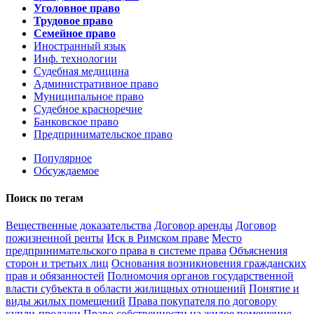
Уголовное право
Трудовое право
Cемейное право
Иностранный язык
Инф. технологии
Судебная медицина
Административное право
Муниципальное право
Судебное красноречие
Банковское право
Предпринимательское право
Популярное
Обсуждаемое
Поиск по тегам
Вещественные доказательства
Договор аренды
Договор
пожизненной ренты
Иск в Римском праве
Место
предпринимательского права в системе права
Объяснения
сторон и третьих лиц
Основания возникновения гражданских
прав и обязанностей
Полномочия органов государственной
власти субъекта в области жилищных отношений
Понятие и
виды жилых помещений
Права покупателя по договору
купли-продажи
Право собственности на жилое помещение