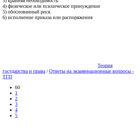
3) крайняя необходимость
4) физическое или психическое принуждение
5) обоснованный риск
6) исполнение приказа или распоряжения
Теория
государства и права
/
Ответы на экзаменационные вопросы -
ТГП
60
1
2
3
4
5