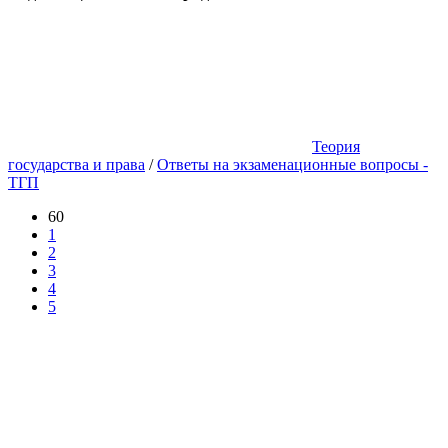
Теория
государства и права
/
Ответы на экзаменационные вопросы -
ТГП
60
1
2
3
4
5