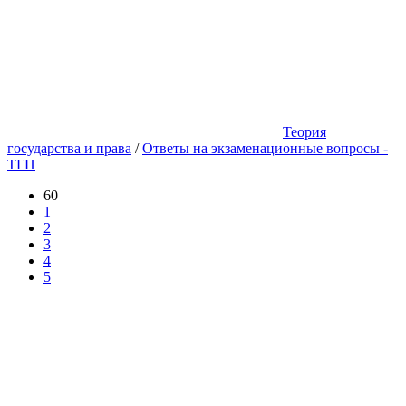
Теория
государства и права
/
Ответы на экзаменационные вопросы -
ТГП
60
1
2
3
4
5