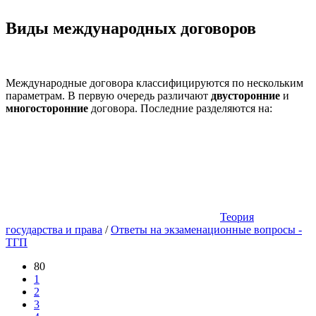
Виды международных договоров
Международные договора классифицируются по нескольким
параметрам. В первую очередь различают
двусторонние
и
многосторонние
договора. Последние разделяются на:
Теория
государства и права
/
Ответы на экзаменационные вопросы -
ТГП
80
1
2
3