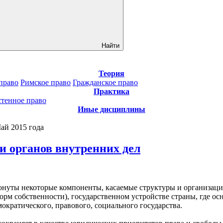
Найти
Теория
право
Римское право
Гражданское право
Практика
стенное право
Иные дисциплины
ай 2015 года
 органов внутренних дел
нуты некоторые компоненты, касаемые структуры и организации
 форм собственности), государственном устройстве страны, где 
кратического, правового, социального государства.