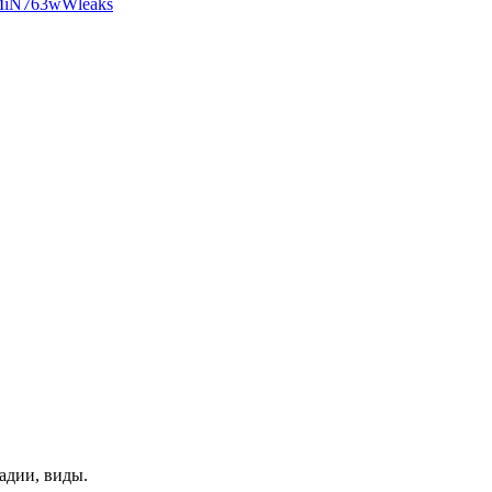
MiN763wWleaks
адии, виды.