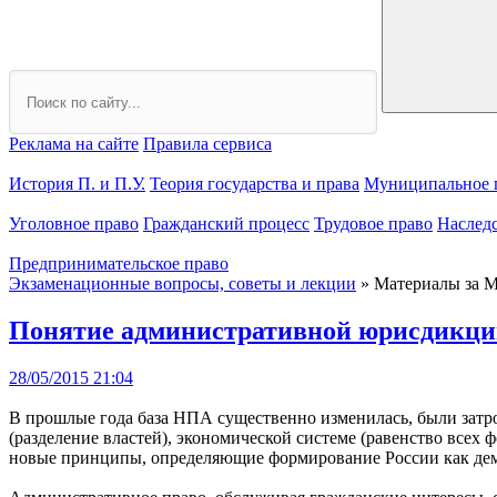
Реклама на сайте
Правила сервиса
История П. и П.У.
Теория государства и права
Муниципальное 
Уголовное право
Гражданский процесс
Трудовое право
Наслед
Предпринимательское право
Экзаменационные вопросы, советы и лекции
» Материалы за М
Понятие административной юрисдикции
28/05/2015 21:04
В прошлые года база НПА существенно изменилась, были затро
(разделение властей), экономической системе (равенство всех
новые принципы, определяющие формирование России как демо