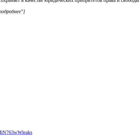
охраняет в качестве юридических приоритетов права и свободы 
подробнее"]
MiN763wWleaks