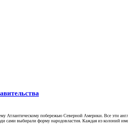
равительства
всему Атлантическому побережью Северной Америки. Все эти ан
люди сами выбирали форму народовластия. Каждая из колоний име