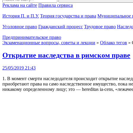
Реклама на сайте
Правила сервиса
История П. и П.У.
Теория государства и права
Муниципальное 
Уголовное право
Гражданский процесс
Трудовое право
Наслед
Предпринимательское право
Экзаменационные вопросы, советы и лекции
»
Облако тегов
» 
Открытие наследства в римском праве
25/05/2019 21:43
1. В момент смерти наследодателя происходит открытие насле
приобретают права на само наследственное имущество, пока не
никакому определенному лицу; это — hereditas ia-cens, «лежаче