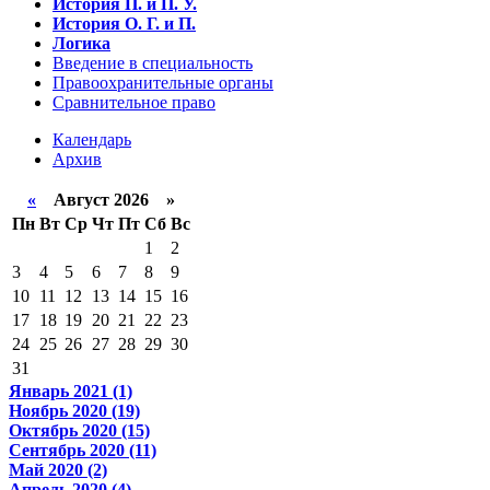
История П. и П. У.
История О. Г. и П.
Логика
Введение в специальность
Правоохранительные органы
Сравнительное право
Календарь
Архив
«
Август 2026 »
Пн
Вт
Ср
Чт
Пт
Сб
Вс
1
2
3
4
5
6
7
8
9
10
11
12
13
14
15
16
17
18
19
20
21
22
23
24
25
26
27
28
29
30
31
Январь 2021 (1)
Ноябрь 2020 (19)
Октябрь 2020 (15)
Сентябрь 2020 (11)
Май 2020 (2)
Апрель 2020 (4)