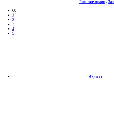
Римское право
/
За
60
1
2
3
4
5
Юрист)