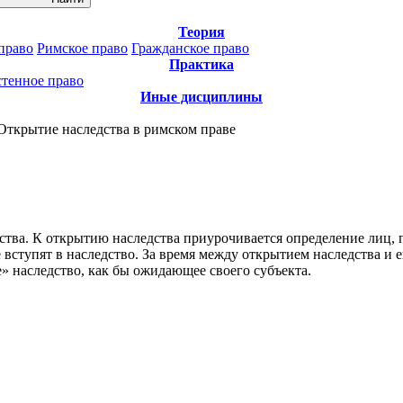
Теория
право
Римское право
Гражданское право
Практика
стенное право
Иные дисциплины
Открытие наследства в римском праве
дства. К открытию наследства приурочивается определение лиц,
 вступят в наследство. За время между открытием наследства и
е» наследство, как бы ожидающее своего субъекта.