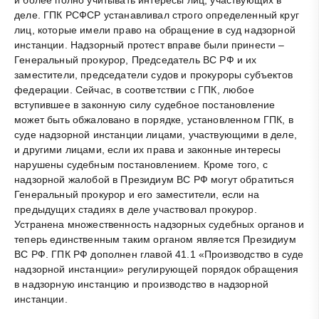
и более полно учитывать интересы лиц, участвующих в
деле. ГПК РСФСР устанавливал строго определенный круг
лиц, которые имели право на обращение в суд надзорной
инстанции. Надзорный протест вправе были принести –
Генеральный прокурор, Председатель ВС РФ и их
заместители, председатели судов и прокуроры субъектов
федерации. Сейчас, в соответствии с ГПК, любое
вступившее в законную силу судебное постановление
может быть обжаловано в порядке, установленном ГПК, в
суде надзорной инстанции лицами, участвующими в деле,
и другими лицами, если их права и законные интересы
нарушены судебным постановлением. Кроме того, с
надзорной жалобой в Президиум ВС РФ могут обратиться
Генеральный прокурор и его заместители, если на
предыдущих стадиях в деле участвовал прокурор.
Устранена множественность надзорных судебных органов и
теперь единственным таким органом является Президиум
ВС РФ. ГПК РФ дополнен главой 41.1 «Производство в суде
надзорной инстанции» регулирующей порядок обращения
в надзорную инстанцию и производство в надзорной
инстанции.