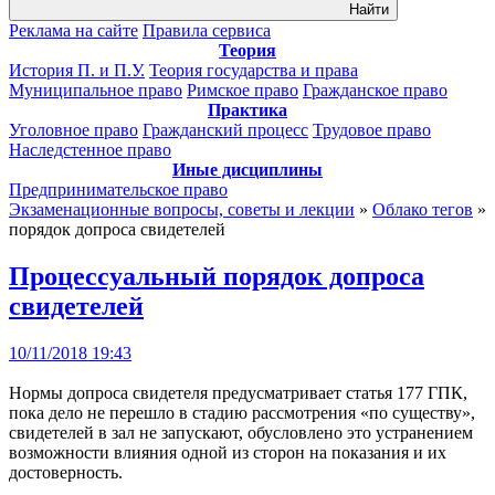
Найти
Реклама на сайте
Правила сервиса
Теория
История П. и П.У.
Теория государства и права
Муниципальное право
Римское право
Гражданское право
Практика
Уголовное право
Гражданский процесс
Трудовое право
Наследстенное право
Иные дисциплины
Предпринимательское право
Экзаменационные вопросы, советы и лекции
»
Облако тегов
»
порядок допроса свидетелей
Процессуальный порядок допроса
свидетелей
10/11/2018 19:43
Нормы допроса свидетеля предусматривает статья 177 ГПК,
пока дело не перешло в стадию рассмотрения «по существу»,
свидетелей в зал не запускают, обусловлено это устранением
возможности влияния одной из сторон на показания и их
достоверность.