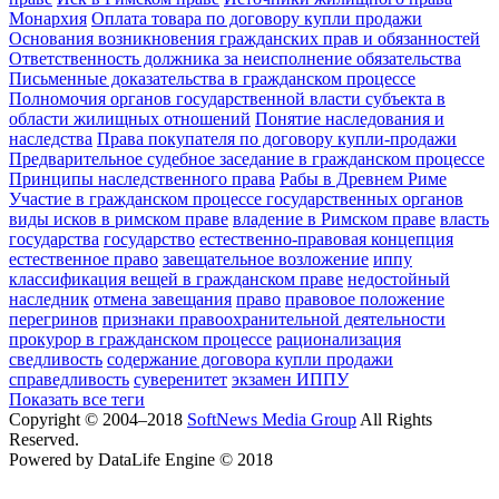
Монархия
Оплата товара по договору купли продажи
Основания возникновения гражданских прав и обязанностей
Ответственность должника за неисполнение обязательства
Письменные доказательства в гражданском процессе
Полномочия органов государственной власти субъекта в
области жилищных отношений
Понятие наследования и
наследства
Права покупателя по договору купли-продажи
Предварительное судебное заседание в гражданском процессе
Принципы наследственного права
Рабы в Древнем Риме
Участие в гражданском процессе государственных органов
виды исков в римском праве
владение в Римском праве
власть
государства
государство
естественно-правовая концепция
естественное право
завещательное возложение
иппу
классификация вещей в гражданском праве
недостойный
наследник
отмена завещания
право
правовое положение
перегринов
признаки правоохранительной деятельности
прокурор в гражданском процессе
рационализация
сведливость
содержание договора купли продажи
справедливость
суверенитет
экзамен ИППУ
Показать все теги
Copyright © 2004–2018
SoftNews Media Group
All Rights
Reserved.
Powered by DataLife Engine © 2018